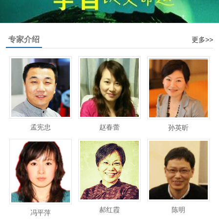
专家介绍
更多>>
孟宪忠
赵春蕾
孙英昕
郝红霞
陈明
冯平萍