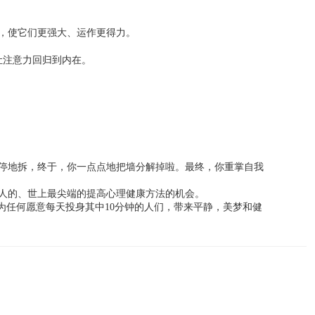
，使它们更强大、运作更得力。
让注意力回归到内在。
停地拆，终于，你一点点地把墙分解掉啦。最终，你重掌自我
惊人的、世上最尖端的提高心理健康方法的机会。
为任何愿意每天投身其中10分钟的人们，带来平静，美梦和健