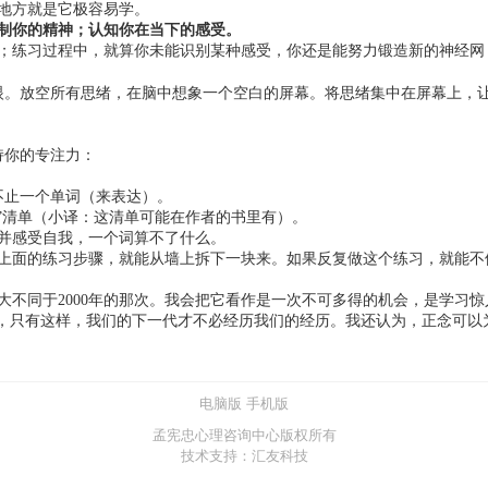
地方就是它极容易学。
制你的精神；认知你在当下的感受。
；练习过程中，就算你未能识别某种感受，你还是能努力锻造新的神经网
眼。放空所有思绪，在脑中想象一个空白的屏幕。将思绪集中在屏幕上，
持你的专注力：
不止一个单词（来表达）。
”清单（小译：这清单可能在作者的书里有）。
并感受自我，一个词算不了什么。
上面的练习步骤，就能从墙上拆下一块来。如果反复做这个练习，就能不
大不同于2000年的那次。我会把它看作是一次不可多得的机会，是学习
法，只有这样，我们的下一代才不必经历我们的经历。我还认为，正念可以
电脑版
手机版
孟宪忠心理咨询中心版权所有
技术支持：汇友科技