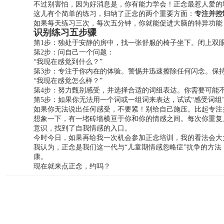
不过别害怕，因为好消息是，你有能力学会！正念最惹人爱的
专注并控
这儿有个简单的练习，归纳了正念的两个重要方面：
如果每天练习三次，每次五分钟，你就能促进大脑的特异功能
识别练习五步骤
第1步：独处于安静的房中，找一张舒服的椅子坐下。闭上双
第2步：问自己一个问题：
“我现在感觉到什么？”
第3步：专注于你内在的体验。警惕并迅速擦除任何闪念。保
“我现在感觉怎么样？”
第4步：努力甄别感受，并选择合适的词组表达。你需要可能
第5步：如果你无法用一个词或一组词来表达，试试“感受词组
如果你无法说出任何感受，不要紧！别给自己施压。比起专注
想象一下，有一堵砖墙横亘于你和你的情感之间。每次你重复
意识，找到了自我情感的入口。
今时今日，如果再给我一次机会参加正念培训，我的看法会大
我认为，正念是我们这一代与“儿童期情感忽略症”抗争的方
康。
现在就来点正念，约吗？