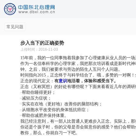
常见问题
步入当下的正确姿势
上传时间：2016-11-03
15年前，我的一位同事拖着我参加了心理健康从业人员的一
作为一名信奉科学的心理学家，我把那次培训看成是新时代神
钟。之后，我们被要求与旁边的陌生人互问个人问题。
时间指向2015，正念终于与科学结合了。哦，多赞的一对啊
有
意识
地活着，体验和感受当下。
正念的现代定义：
正念（又称冥想）的好处有哪些呢？下面来看看近几年的调研
·帮助你睡得更好；
·减轻压力症状；
·实实在在地（更好地）改善你的脑部结构；
·从细胞水平改变你的身体抵抗癌症；
·帮助你减肥并保持体重。
我已经注意到，有一部人比普通人更难步入正念。实际上，那
你还是个孩子时，你的父母是否会留意你的感受？他们会帮助
教你，那么，你就自习一下吧。