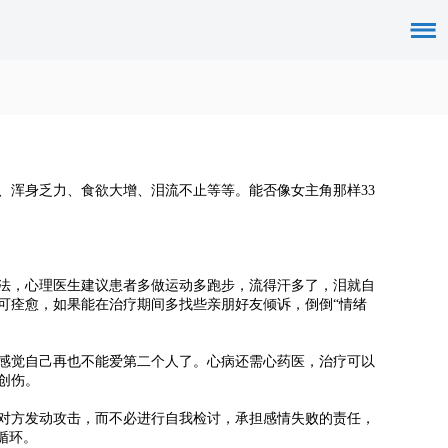
、浑身乏力、食欲大增、泪流不止等等。能否像女主角那样33
法，心理医生建议患者多做运动多跑步，流得汗多了，泪就自
可痊愈，如果能在治疗期间多找些亲朋好友倾诉，倒倒“情绪
感觉自己再也不能爱第二个人了。心病还需心药医，治疗可以
创伤。
对方发动攻击，而不必进行自我检讨，承担感情失败的责任，
循环。