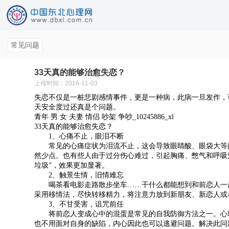
常见问题
33天真的能够治愈失恋？
上传时间：2016-11-03
失恋不仅是一桩悲剧感情事件，更是一种病，此病一旦发作，
天安全度过还真是个问题。
青年 男 女 夫妻 情侣 吵架 争吵_10245886_xl
33天真的能够治愈失恋？
1、心痛不止，眼泪不断
常见的心痛症状为泪流不止，这会导致眼睛酸、眼袋大等问
然少点。也有些人由于过分伤心难过，引起胸痛、憋气和呼吸
垃圾”，效果更加显著。
2、触景生情，旧情难忘
喝茶看电影走路散步坐车……干什么都能想到和前恋人一起
采用移情法，尽快转移精力，将注意力放到新朋友、新恋人或
3、不甘受害，诅咒前任
将前恋人变成心中的混蛋是常见的自我防御方法之一。心理
也不用面对自身的缺陷，内心因此也可以逃避问题。解决此问