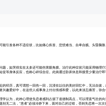
可能引发各种不适症状，比如痛心疾首、悲愤难当、自卑自贱、头昏脑胀
题，如哭得实在太多还可能伤害眼角膜。治疗此种症状只能采用物理疗
短促等身体反应，也称心碎综合症。此病通过卧床休息和接受少量治疗即
的经历，真可谓想一回伤一回，沉浸在以往的美好回忆中，无法自拔，
者兴趣爱好中，在这些人或事身上付出情感和爱，以此来淡忘痛苦，弥合
学认为，此种心理使失恋者感到占据了道德制高点，可以理直气壮的向
题别无二法，“患者”必须冷静下来，面对自己的过错，否则失恋将一次次