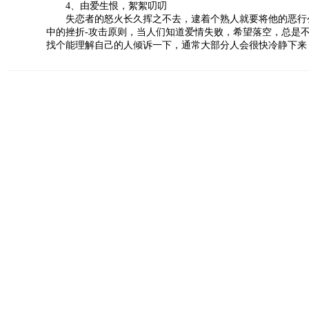
4、由爱生恨，絮絮叨叨
失恋者的怒火长久挥之不去，逮着个熟人就要将他的恶行公
中的挫折-攻击原则，当人们知道爱情失败，希望落空，总是
找个能理解自己的人倾诉一下，通常大部分人会很快冷静下来